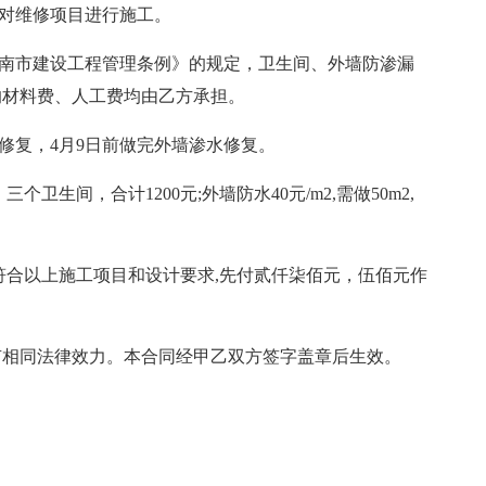
料对维修项目进行施工。
济南市建设工程管理条例》的规定，卫生间、外墙防渗漏
的材料费、人工费均由乙方承担。
渗水修复，4月9日前做完外墙渗水修复。
卫生间，合计1200元;外墙防水40元/m2,需做50m2,
如符合以上施工项目和设计要求,先付贰仟柒佰元，伍佰元作
有相同法律效力。本合同经甲乙双方签字盖章后生效。