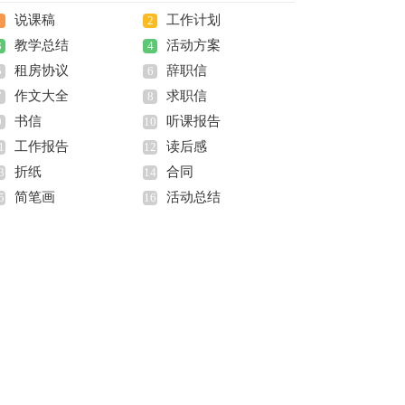
说课稿
工作计划
1
2
教学总结
活动方案
3
4
租房协议
辞职信
5
6
作文大全
求职信
7
8
书信
听课报告
9
10
工作报告
读后感
1
12
折纸
合同
3
14
简笔画
活动总结
5
16