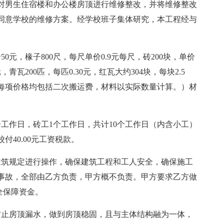
对男生住宿楼和办公楼房顶进行维修整改，并将维修整改
同意学校的维修方案。经学校班子集体研究，本工程经与
0元，椽子800尺，每尺单价0.9元每尺，砖200块，单价
元，青瓦200匹，每匹0.30元，红瓦大约304块，每块2.5
上每项价格均包括二次搬运费，材料以实际数量计算。）材
个工作日，砖工1个工作日，共计10个工作日（内含小工）
校付40.00元工资税款。
建筑规定进行操作，确保建筑工程和工人安全，确保施工
事故，全部由乙方负责，甲方概不负责。甲方要求乙方做
安全保障资金。
防止房顶漏水，做到房顶稳固，且与主体结构融为一体，