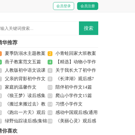
会员登录
会员注册
精华推荐
夏季防溺水主题教案
小青蛙回家大班教案
1
2
燕子教案范文五篇
【精选】动物小学作
3
4
人教版初中语文说课
关于我长大了初中作
5
文300字合集六篇
6
父亲的背影初中作文
《长津湖》观后感7
稿范文汇编八篇
7
文600字汇总7篇
8
家庭的温馨作文
陪伴初中作文14篇
9
篇
10
《狼王梦》读后感集
爬山小学作文15篇
1
12
《搬过来搬过去》教
习惯小学作文
锦15篇
3
14
《跑出一片天》观后
感动中国观后感(通用
案
5
16
绿野仙踪读后感(集锦
《美丽心灵》观后感
(15篇)
7
15篇)
18
5篇)
猜你喜欢