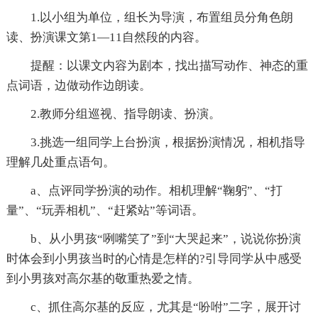
1.以小组为单位，组长为导演，布置组员分角色朗
读、扮演课文第1—11自然段的内容。
提醒：以课文内容为剧本，找出描写动作、神态的重
点词语，边做动作边朗读。
2.教师分组巡视、指导朗读、扮演。
3.挑选一组同学上台扮演，根据扮演情况，相机指导
理解几处重点语句。
a、点评同学扮演的动作。相机理解“鞠躬”、“打
量”、“玩弄相机”、“赶紧站”等词语。
b、从小男孩“咧嘴笑了”到“大哭起来”，说说你扮演
时体会到小男孩当时的心情是怎样的?引导同学从中感受
到小男孩对高尔基的敬重热爱之情。
c、抓住高尔基的反应，尤其是“吩咐”二字，展开讨