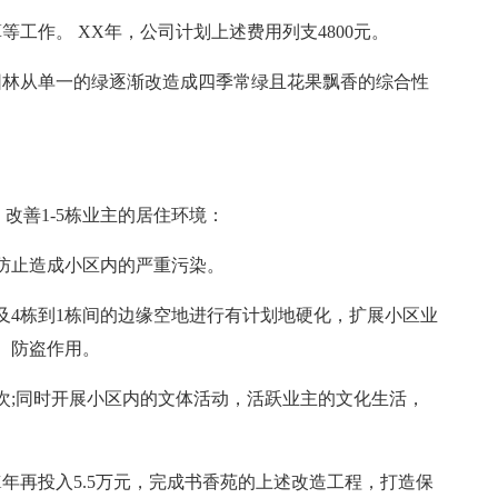
工作。 XX年，公司计划上述费用列支4800元。
园林从单一的绿逐渐改造成四季常绿且花果飘香的综合性
改善1-5栋业主的居住环境：
防止造成小区内的严重污染。
及4栋到1栋间的边缘空地进行有计划地硬化，扩展小区业
、防盗作用。
次;同时开展小区内的文体活动，活跃业主的文化生活，
XX年再投入5.5万元，完成书香苑的上述改造工程，打造保