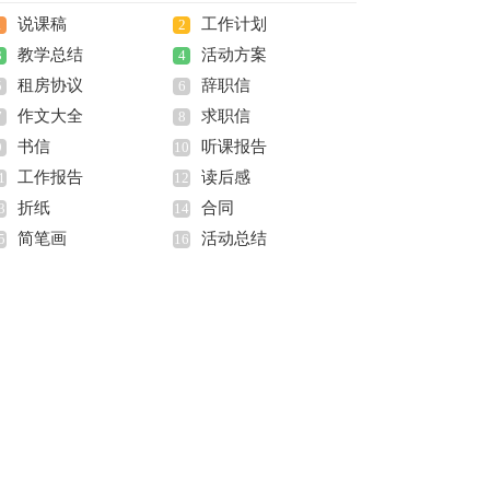
说课稿
工作计划
1
2
教学总结
活动方案
3
4
租房协议
辞职信
5
6
作文大全
求职信
7
8
书信
听课报告
9
10
工作报告
读后感
1
12
折纸
合同
3
14
简笔画
活动总结
5
16