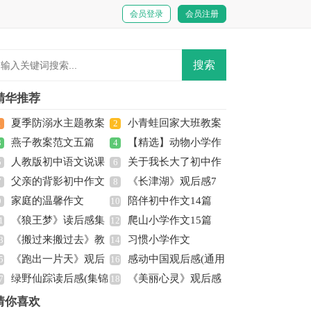
会员登录
会员注册
精华推荐
夏季防溺水主题教案
小青蛙回家大班教案
1
2
燕子教案范文五篇
【精选】动物小学作
3
4
人教版初中语文说课
关于我长大了初中作
5
文300字合集六篇
6
父亲的背影初中作文
《长津湖》观后感7
稿范文汇编八篇
7
文600字汇总7篇
8
家庭的温馨作文
陪伴初中作文14篇
9
篇
10
《狼王梦》读后感集
爬山小学作文15篇
1
12
《搬过来搬过去》教
习惯小学作文
锦15篇
3
14
《跑出一片天》观后
感动中国观后感(通用
案
5
16
绿野仙踪读后感(集锦
《美丽心灵》观后感
(15篇)
7
15篇)
18
5篇)
猜你喜欢