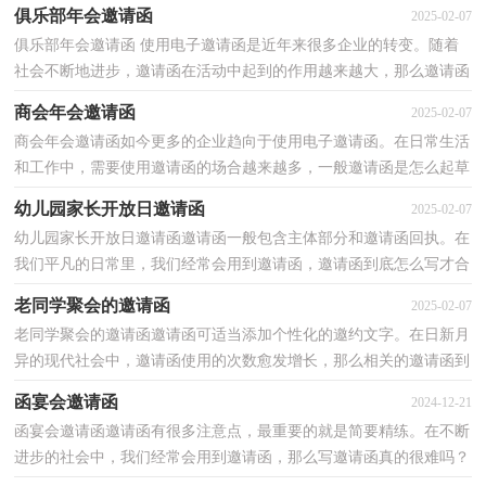
意哪些问题呢？以下是小编为大家收集的初中同学聚...
俱乐部年会邀请函
2025-02-07
俱乐部年会邀请函 使用电子邀请函是近年来很多企业的转变。随着
社会不断地进步，邀请函在活动中起到的作用越来越大，那么邀请函
怎么写才能发挥它最大的作用呢？以下是小编为大家...
商会年会邀请函
2025-02-07
商会年会邀请函如今更多的企业趋向于使用电子邀请函。在日常生活
和工作中，需要使用邀请函的场合越来越多，一般邀请函是怎么起草
的呢？下面是小编整理的商会年会邀请函，仅供参考，大...
幼儿园家长开放日邀请函
2025-02-07
幼儿园家长开放日邀请函邀请函一般包含主体部分和邀请函回执。在
我们平凡的日常里，我们经常会用到邀请函，邀请函到底怎么写才合
适呢？下面是小编为大家整理的幼儿园家长开放日邀...
老同学聚会的邀请函
2025-02-07
老同学聚会的邀请函邀请函可适当添加个性化的邀约文字。在日新月
异的现代社会中，邀请函使用的次数愈发增长，那么相关的邀请函到
底怎么写呢？以下是小编为大家整理的老同学聚会的...
函宴会邀请函
2024-12-21
函宴会邀请函邀请函有很多注意点，最重要的就是简要精练。在不断
进步的社会中，我们经常会用到邀请函，那么写邀请函真的很难吗？
下面是小编帮大家整理的函宴会邀请函，仅供参考，希望能...