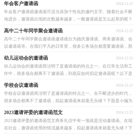
年会客户邀请函
2024-12-21
年会客户邀请函邀请函可适当添加个性化的邀约文字。随着社会不断
地进步，邀请函出现的次数越来越多，一般邀请函是怎么起草的呢？
下面是小编整理的年会客户邀请函，仅供参考，大家一起...
高中二十年同学聚会邀请函
2024-12-21
高中二十年同学聚会邀请函邀请函分为婚庆邀请函、商务邀请函、会
议邀请函等。在我们平凡的日常里，很多公务场合都需要邀请函，那
么邀请函的格式，你掌握了吗以下是小编整理的高中...
幼儿运动会的邀请函
2024-12-21
幼儿运动会的邀请函简洁明了是邀请函的特点之一。在日常生活和工
作中，很多场合都离不了邀请函，到底应如何拟定邀请函呢？以下是
小编为大家收集的幼儿运动会的邀请函，仅供参考，大家...
学校会议邀请函
2024-12-21
学校会议邀请函简洁明了是邀请函的特点之一。在不断进步的时代，
很多场合都离不了邀请函，拟起邀请函来就毫无头绪？下面是小编为
大家收集的学校会议邀请函，欢迎阅读与收藏。学校会...
2023邀请评委的邀请函范文
2024-12-21
2023邀请评委的邀请函范文商务礼仪中有一项就是活动邀请函。在现
在社会，邀请函使用的情况越来越多，拟起邀请函来就毫无头绪？下
面是小编为大家收集的2023邀请评委的邀请函范文，仅...