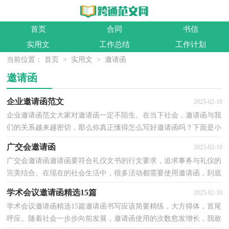
首页
合同
书信
实用文
工作总结
工作计划
当前位置：
首页
>
实用文
>
邀请函
邀请函
企业邀请函范文
2025-02-10
企业邀请函范文大家对邀请函一定不陌生。在当下社会，邀请函与我
们的关系越来越密切，那么你真正懂得怎么写好邀请函吗？下面是小
编为大家整理的企业邀请函范文，欢迎阅读，希望大家能...
广交会邀请函
2025-02-10
广交会邀请函邀请函要符合礼仪文书的行文要求，追求事务与礼仪的
完美结合。在现在的社会生活中，很多活动都需要使用邀请函，到底
应如何拟定邀请函呢？以下是小编为大家收集的广交会...
学术会议邀请函精选15篇
2025-02-10
学术会议邀请函精选15篇邀请函书写应该简要精练，大方得体，首尾
呼应。随着社会一步步向前发展，邀请函使用的次数愈发增长，我敢