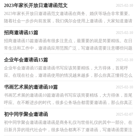
肯定，大部分人都对拟定邀请函很是头疼的，以下是小编收...
2023年家长开放日邀请函范文
2025-02-10
2023年家长开放日邀请函范文邀请函在商务、婚庆等场合非常重要。
随着社会一步步向前发展，我们偶尔会使用上邀请函，大家知道邀请
函的格式吗？以下是小编精心整理的2023年家长开放...
招商邀请函15篇
2025-02-10
招商邀请函15篇邀请函有很多注意点，最重要的就是简要精练。在日
常生活和工作中，邀请函应用范围广泛，写邀请函需要注意哪些问题
呢？以下是小编收集整理的招商邀请函，仅供参考，希望能...
企业年会邀请函15篇
2025-02-10
企业年会邀请函15篇邀请函书写应该简要精练，大方得体，首尾呼
应。在现在社会，邀请函使用的情况越来越多，那么你真正懂得怎么
写好邀请函吗？下面是小编收集整理的企业年会邀请函，希望...
书画艺术展的邀请函10篇
2025-02-10
书画艺术展的邀请函10篇邀请函书写应该简要精练，大方得体，首尾
呼应。在不断进步的时代，很多公务场合都需要邀请函，那么你真正
懂得怎么写好邀请函吗？以下是小编收集整理的书画艺术...
初中同学聚会邀请函
2025-02-07
初中同学聚会邀请函邀请函是商务礼仪与世俗礼仪的其中一部分。在
日新月异的现代社会中，很多场合都离不了邀请函，写邀请函需要注