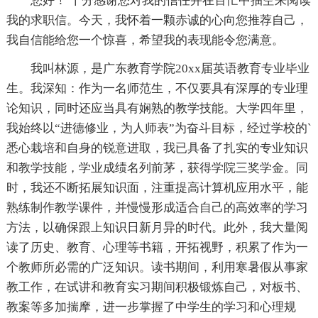
您好！ 十分感谢您对我的信任并在百忙中抽空来阅读
我的求职信。今天，我怀着一颗赤诚的心向您推荐自己，
我自信能给您一个惊喜，希望我的表现能令您满意。
我叫林源，是广东教育学院20xx届英语教育专业毕业
生。我深知：作为一名师范生，不仅要具有深厚的专业理
论知识，同时还应当具有娴熟的教学技能。大学四年里，
我始终以“进德修业，为人师表”为奋斗目标，经过学校的`
悉心栽培和自身的锐意进取，我已具备了扎实的专业知识
和教学技能，学业成绩名列前茅，获得学院三奖学金。同
时，我还不断拓展知识面，注重提高计算机应用水平，能
熟练制作教学课件，并慢慢形成适合自己的高效率的学习
方法，以确保跟上知识日新月异的时代。此外，我大量阅
读了历史、教育、心理等书籍，开拓视野，积累了作为一
个教师所必需的广泛知识。读书期间，利用寒暑假从事家
教工作，在试讲和教育实习期间积极锻炼自己，对板书、
教案等多加揣摩，进一步掌握了中学生的学习和心理规