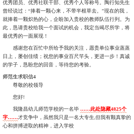
优秀团员、优秀社联干部、优秀个人等称号。陶行知先生
曾经说过：“捧着一颗心来，不带半根草去。”现在的我，
就捧着一颗炽热的心，企盼加入贵校的教师队伍行列。为
此，恳请贵校给我一个面试的机会，我定当竭尽所学，将
最优秀的一面展现！
感谢您在百忙中所给予我的关注，愿贵单位事业蒸蒸
日上，屡创佳绩；祝您的事业百尺竿头，更进一步！真诚
的学子，恳盼您的回音，等待您的考验。
师范生求职信4
尊敬的校领导
您好!
我隆昌幼儿师范学校的一名毕
……此处隐藏4825个
字……
才竞争中，虽然我只是一名大专生,但我有颗真挚的
心和拼搏进取的精神，进入学校